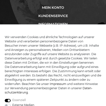
MEIN KONTO
KUNDENSERVICE
INFORMATIONEN
Wir verwenden Cookies und ähnliche Technologien auf unserer
Website und verarbeiten personenbezogene Daten von
KATANA-LAND
Besucher:innen unserer Webseite (z.B. IP-Adresse), um z.B. Inhalte
und Anzeigen zu personalisieren, Medien von Drittanbietern
einzubinden oder Zugriffe auf unsere Website zu analysieren. Die
R.B. Trading GmbH
Datenverarbeitung erfolgt erst durch gesetzte Cookies. Wir teilen
Lutzweg 2a
diese Daten mit Dritten, die wir in den Einstellungen benennen.
D - 04910 Elsterwerda
Die Datenverarbeitung kann mit Einwilligung oder aufgrund eines
Hotline:
+49 (0) 3533487781
berechtigten Interesses erfolgen. Die Zustimmung kann erteilt oder
Technik:
+49 (0) 3533487440
abgelehnt werden. Es besteht das Recht, nicht einzuwilligen und die
Mail:
info@katana-land.de
Einwilligung zu einem späteren Zeitpunkt zu ändern oder zu
widerrufen. Beachten Sie unser
Impressum
und weitere Hinweise
zur Verwendung personenbezogener Daten in unserer
Daten­
schutz­erklärung
.
Essenziell
Externe Medien