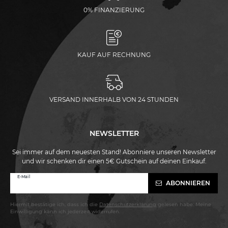
0% FINANZIERUNG
KAUF AUF RECHNUNG
VERSAND INNERHALB VON 24 STUNDEN
NEWSLETTER
Sei immer auf dem neuesten Stand! Abonniere unseren Newsletter
und wir schenken dir einen 5€ Gutschein auf deinen Einkauf.
Newsletter
E-Mail
ABONNIEREN
Honig
Hiermit bestätige ich, dass ich die
Daten­schutz­erklärung
gelesen habe. Meine
Einwilligung kann ich jederzeit widerrufen.