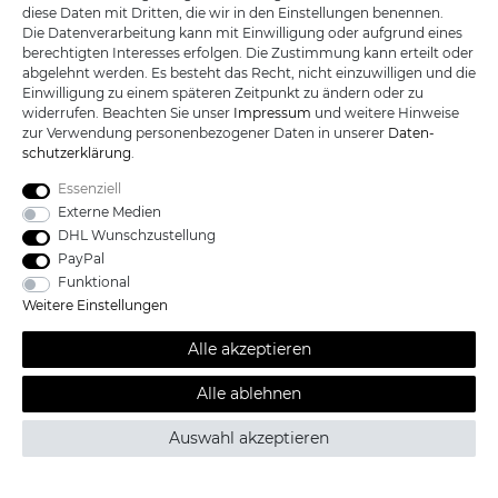
R.B. Trading GmbH
diese Daten mit Dritten, die wir in den Einstellungen benennen.
Lutzweg 2a
Die Datenverarbeitung kann mit Einwilligung oder aufgrund eines
D - 04910 Elsterwerda
berechtigten Interesses erfolgen. Die Zustimmung kann erteilt oder
Hotline:
+49 (0) 3533487781
abgelehnt werden. Es besteht das Recht, nicht einzuwilligen und die
Technik:
+49 (0) 3533487440
Einwilligung zu einem späteren Zeitpunkt zu ändern oder zu
Mail:
info@katana-land.de
widerrufen. Beachten Sie unser
Impressum
und weitere Hinweise
zur Verwendung personenbezogener Daten in unserer
Daten­
schutz­erklärung
.
Essenziell
Externe Medien
DHL Wunschzustellung
PayPal
Funktional
Weitere Einstellungen
Alle akzeptieren
Alle Preise sind inkl. der gesetzlichen Mehrwertsteuer und zzgl.
Alle ablehnen
*
Versandkosten /
Kostenloser Versand ab 100 Euro Bestellwert nur
innerhalb Deutschlands.© 2019 Katana-Land / Alle Rechte
Auswahl akzeptieren
vorbehalten.
powered by
createyourtemplate