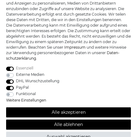
und Anzeigen zu personalisieren, Medien von Drittanbietern
einzubinden oder Zugriffe auf unsere Website zu analysieren. Die
R.B. Trading GmbH
Datenverarbeitung erfolgt erst durch gesetzte Cookies. Wir teilen
Lutzweg 2a
diese Daten mit Dritten, die wir in den Einstellungen benennen.
D - 04910 Elsterwerda
Die Datenverarbeitung kann mit Einwilligung oder aufgrund eines
Hotline:
+49 (0) 3533487781
berechtigten Interesses erfolgen. Die Zustimmung kann erteilt oder
Technik:
+49 (0) 3533487440
abgelehnt werden. Es besteht das Recht, nicht einzuwilligen und die
Mail:
info@katana-land.de
Einwilligung zu einem späteren Zeitpunkt zu ändern oder zu
widerrufen. Beachten Sie unser
Impressum
und weitere Hinweise
zur Verwendung personenbezogener Daten in unserer
Daten­
schutz­erklärung
.
Essenziell
Externe Medien
DHL Wunschzustellung
PayPal
Funktional
Weitere Einstellungen
Alle akzeptieren
Alle Preise sind inkl. der gesetzlichen Mehrwertsteuer und zzgl.
*
Versandkosten /
Kostenloser Versand ab 100 Euro Bestellwert nur
Alle ablehnen
innerhalb Deutschlands.© 2019 Katana-Land / Alle Rechte
vorbehalten.
Auswahl akzeptieren