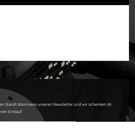
en Stand! Abonniere unseren Newsletter und wir schenken dir
inen Einkauf.
ABONNIEREN