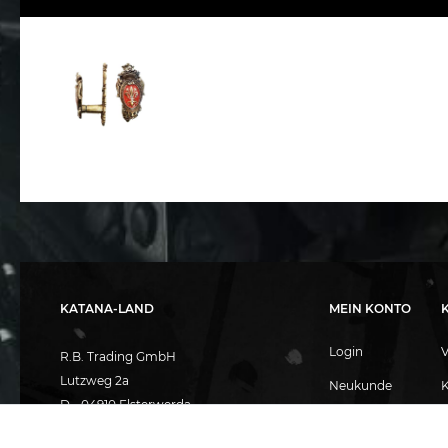
KATANA-LAND
MEIN KONTO
Login
R.B. Trading GmbH
Lutzweg 2a
Neukunde
D - 04910 Elsterwerda
Warenkorb
A
Hotline:
+49 (0) 3533487781