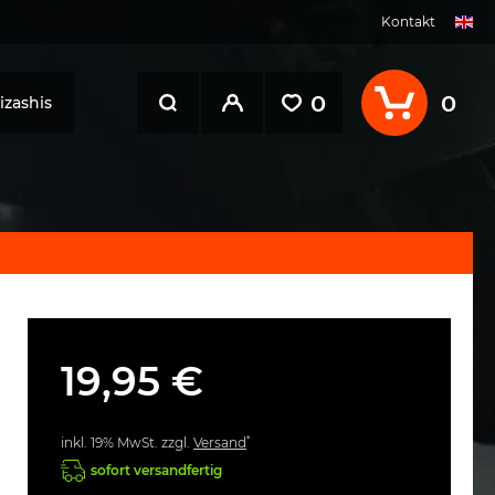
Kontakt
0
0
zashis
19,95 €
*
inkl. 19% MwSt. zzgl.
Versand
sofort versandfertig