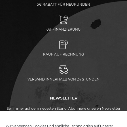
5€ RABATT FÜR NEUKUNDEN
0% FINANZIERUNG
KAUF AUF RECHNUNG
VERSAND INNERHALB VON 24 STUNDEN
NEWSLETTER
Sei immer auf dem neuesten Stand! Abonniere unseren Newsletter
und wir schenken dir einen 5€ Gutschein auf deinen Einkauf.
Newsletter
E-Mail
ABONNIEREN
Wir verwenden Cookies und ähnliche Technologien auf unserer