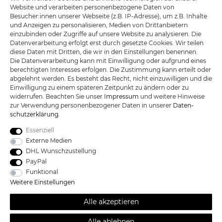
Honig
Website und verarbeiten personenbezogene Daten von
Besucher:innen unserer Webseite (z.B. IP-Adresse), um z.B. Inhalte
Hiermit bestätige ich, dass ich die
Daten­schutz­erklärung
gelesen habe. Meine
und Anzeigen zu personalisieren, Medien von Drittanbietern
Einwilligung kann ich jederzeit widerrufen.
einzubinden oder Zugriffe auf unsere Website zu analysieren. Die
Datenverarbeitung erfolgt erst durch gesetzte Cookies. Wir teilen
diese Daten mit Dritten, die wir in den Einstellungen benennen.
MEIN KONTO
Die Datenverarbeitung kann mit Einwilligung oder aufgrund eines
berechtigten Interesses erfolgen. Die Zustimmung kann erteilt oder
KUNDENSERVICE
abgelehnt werden. Es besteht das Recht, nicht einzuwilligen und die
Einwilligung zu einem späteren Zeitpunkt zu ändern oder zu
INFORMATIONEN
widerrufen. Beachten Sie unser
Impressum
und weitere Hinweise
zur Verwendung personenbezogener Daten in unserer
Daten­
schutz­erklärung
.
Essenziell
KATANA-LAND
Externe Medien
DHL Wunschzustellung
PayPal
R.B. Trading GmbH
Lutzweg 2a
Funktional
D - 04910 Elsterwerda
Weitere Einstellungen
Hotline:
+49 (0) 3533487781
Technik:
+49 (0) 3533487440
Alle akzeptieren
Mail:
info@katana-land.de
Alle ablehnen