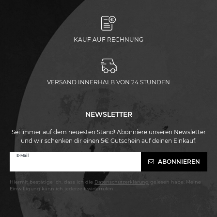
KAUF AUF RECHNUNG
VERSAND INNERHALB VON 24 STUNDEN
NEWSLETTER
Sei immer auf dem neuesten Stand! Abonniere unseren Newsletter
und wir schenken dir einen 5€ Gutschein auf deinen Einkauf.
Newsletter
E-Mail
ABONNIEREN
Honig
Hiermit bestätige ich, dass ich die
Daten­schutz­erklärung
gelesen habe. Meine
Einwilligung kann ich jederzeit widerrufen.