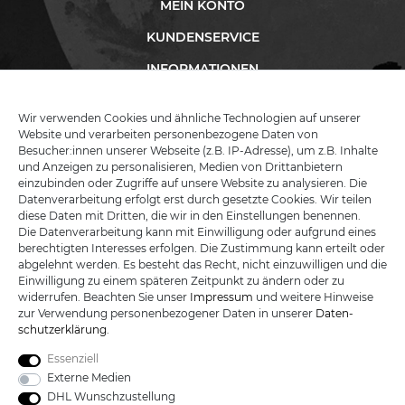
MEIN KONTO
KUNDENSERVICE
INFORMATIONEN
Wir verwenden Cookies und ähnliche Technologien auf unserer
Website und verarbeiten personenbezogene Daten von
KATANA-LAND
Besucher:innen unserer Webseite (z.B. IP-Adresse), um z.B. Inhalte
und Anzeigen zu personalisieren, Medien von Drittanbietern
einzubinden oder Zugriffe auf unsere Website zu analysieren. Die
R.B. Trading GmbH
Datenverarbeitung erfolgt erst durch gesetzte Cookies. Wir teilen
Lutzweg 2a
diese Daten mit Dritten, die wir in den Einstellungen benennen.
D - 04910 Elsterwerda
Die Datenverarbeitung kann mit Einwilligung oder aufgrund eines
Hotline:
+49 (0) 3533487781
berechtigten Interesses erfolgen. Die Zustimmung kann erteilt oder
Technik:
+49 (0) 3533487440
abgelehnt werden. Es besteht das Recht, nicht einzuwilligen und die
Mail:
info@katana-land.de
Einwilligung zu einem späteren Zeitpunkt zu ändern oder zu
widerrufen. Beachten Sie unser
Impressum
und weitere Hinweise
zur Verwendung personenbezogener Daten in unserer
Daten­
schutz­erklärung
.
Essenziell
Externe Medien
DHL Wunschzustellung