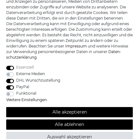
und Anzeigen zu personalisieren, Medien von Drittanbietern
einzubinden oder Zugriffe auf unsere Website zu analysieren. Die
Datenverarbeitung erfolgt erst durch gesetzte Cookies. Wir teilen
R.B. Trading GmbH
diese Daten mit Dritten, die wir in den Einstellungen benennen.
Lutzweg 2a
Die Datenverarbeitung kann mit Einwilligung oder aufgrund eines
D - 04910 Elsterwerda
berechtigten Interesses erfolgen. Die Zustimmung kann erteilt oder
Hotline:
+49 (0) 3533487781
abgelehnt werden. Es besteht das Recht, nicht einzuwilligen und die
Technik:
+49 (0) 3533487440
Einwilligung zu einem späteren Zeitpunkt zu ändern oder zu
Mail:
info@katana-land.de
widerrufen. Beachten Sie unser
Impressum
und weitere Hinweise
zur Verwendung personenbezogener Daten in unserer
Daten­
schutz­erklärung
.
Essenziell
Externe Medien
DHL Wunschzustellung
PayPal
Funktional
Weitere Einstellungen
Alle akzeptieren
Alle Preise sind inkl. der gesetzlichen Mehrwertsteuer und zzgl.
Alle ablehnen
*
Versandkosten /
Kostenloser Versand ab 100 Euro Bestellwert nur
innerhalb Deutschlands.© 2019 Katana-Land / Alle Rechte
Auswahl akzeptieren
vorbehalten.