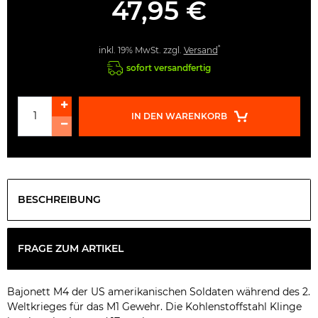
47,95 €
*
inkl. 19% MwSt. zzgl.
Versand
sofort versandfertig
IN DEN WARENKORB
BESCHREIBUNG
FRAGE ZUM ARTIKEL
Bajonett M4 der US amerikanischen Soldaten während des 2.
Weltkrieges für das M1 Gewehr. Die Kohlenstoffstahl Klinge