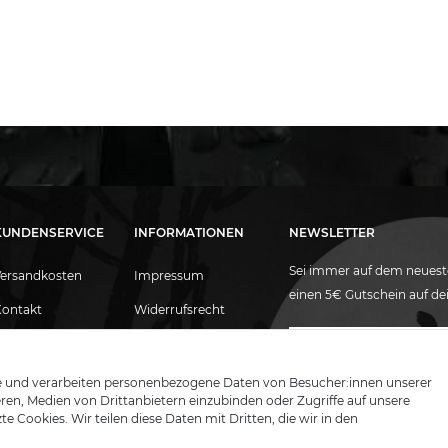
KUNDENSERVICE
INFORMATIONEN
NEWSLETTER
Sei immer auf dem neuest
Versandkosten
Impressum
einen 5€ Gutschein auf de
Kontakt
Widerrufsrecht
E-Mail
Newsletter
ltersnachweis
Datenschutz
Honig
Blog
AGB
e und verarbeiten personenbezogene Daten von Besucher:innen unserer
Hiermit bestätige ich, dass ich
ieren, Medien von Drittanbietern einzubinden oder Zugriffe auf unsere
Fudoshin Katanas
Sie sind Händler?
jederzeit widerrufen.
e Cookies. Wir teilen diese Daten mit Dritten, die wir in den
Vertrag