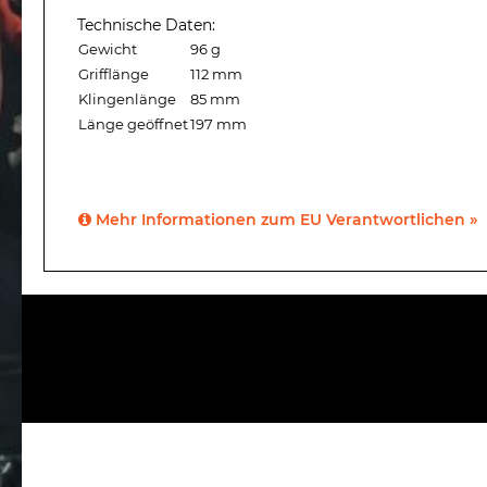
Technische Daten:
Gewicht
96 g
Grifflänge
112 mm
Klingenlänge
85 mm
Länge geöffnet
197 mm
Mehr Informationen zum EU Verantwortlichen »