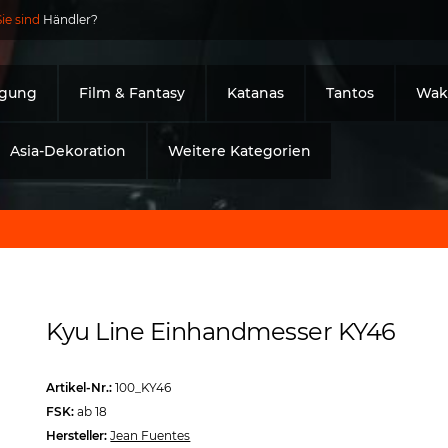
Sie sind
Händler?
igung
Film & Fantasy
Katanas
Tantos
Waki
Asia-Dekoration
Weitere Kategorien
Kyu Line Einhandmesser KY46
Artikel-Nr.:
100_KY46
FSK:
ab 18
Hersteller:
Jean Fuentes