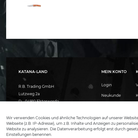
KATANA-LAND
MEIN KONTO
Login
R.B. Trading GmbH
Lutzweg 2a
Neukunde
D - 04910 Elsterwerda
Warenkorb
A
Hotline:
+49 (0) 3533487781
Technik:
+49 (0) 3533487440
Merkliste
Wir verwenden Cookies und ähnliche Technologien auf unserer Websit
Webseite (z.B. IP-Adresse), um z.B. Inhalte und Anzeigen zu personalis
Mail:
info@katana-land.de
Website zu analysieren. Die Datenverarbeitung erfolgt erst durch gesetzt
Einstellungen benennen.