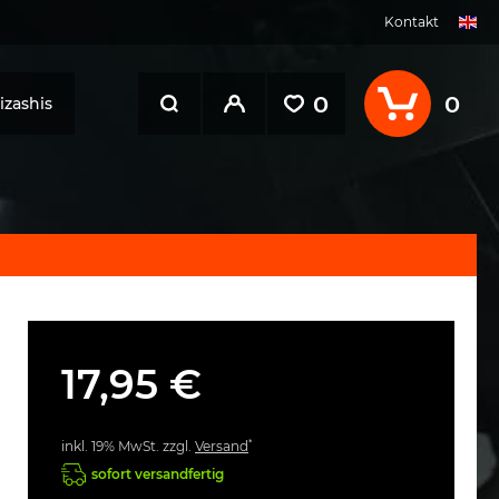
Kontakt
0
0
zashis
17,95 €
*
inkl. 19% MwSt. zzgl.
Versand
sofort versandfertig