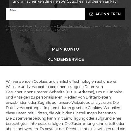
und wir schenken dir einen 5€ Gutschein auf deinen Einkauf.
Newsletter
E-Mail
ABONNIEREN
Honig
Hiermit bestätige ich, dass ich die
Daten­schutz­erklärung
gelesen habe. Meine
Einwilligung kann ich jederzeit widerrufen.
MEIN KONTO
KUNDENSERVICE
INFORMATIONEN
Wir verwenden Cookies und ähnliche Technologien auf unserer
Website und verarbeiten personenbezogene Daten von
Besucher:innen unserer Webseite (z.B. IP-Adresse), um z.B. Inhalte
KATANA-LAND
und Anzeigen zu personalisieren, Medien von Drittanbietern
einzubinden oder Zugriffe auf unsere Website zu analysieren. Die
Datenverarbeitung erfolgt erst durch gesetzte Cookies. Wir teilen
R.B. Trading GmbH
diese Daten mit Dritten, die wir in den Einstellungen benennen.
Lutzweg 2a
Die Datenverarbeitung kann mit Einwilligung oder aufgrund eines
D - 04910 Elsterwerda
berechtigten Interesses erfolgen. Die Zustimmung kann erteilt oder
Hotline:
+49 (0) 3533487781
abgelehnt werden. Es besteht das Recht, nicht einzuwilligen und die