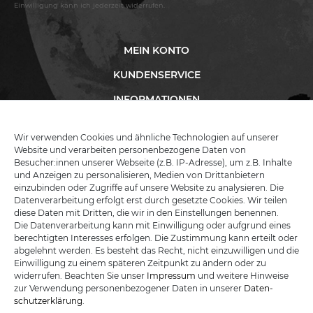
Einwilligung kann ich jederzeit widerrufen.
MEIN KONTO
KUNDENSERVICE
INFORMATIONEN
Wir verwenden Cookies und ähnliche Technologien auf unserer
Website und verarbeiten personenbezogene Daten von
KATANA-LAND
Besucher:innen unserer Webseite (z.B. IP-Adresse), um z.B. Inhalte
und Anzeigen zu personalisieren, Medien von Drittanbietern
einzubinden oder Zugriffe auf unsere Website zu analysieren. Die
R.B. Trading GmbH
Datenverarbeitung erfolgt erst durch gesetzte Cookies. Wir teilen
Lutzweg 2a
diese Daten mit Dritten, die wir in den Einstellungen benennen.
D - 04910 Elsterwerda
Die Datenverarbeitung kann mit Einwilligung oder aufgrund eines
Hotline:
+49 (0) 3533487781
berechtigten Interesses erfolgen. Die Zustimmung kann erteilt oder
Technik:
+49 (0) 3533487440
abgelehnt werden. Es besteht das Recht, nicht einzuwilligen und die
Mail:
info@katana-land.de
Einwilligung zu einem späteren Zeitpunkt zu ändern oder zu
widerrufen. Beachten Sie unser
Impressum
und weitere Hinweise
zur Verwendung personenbezogener Daten in unserer
Daten­
schutz­erklärung
.