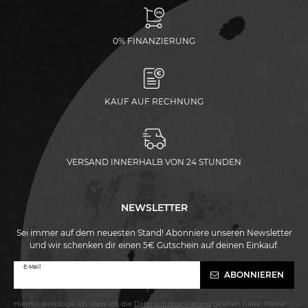
0% FINANZIERUNG
KAUF AUF RECHNUNG
VERSAND INNERHALB VON 24 STUNDEN
NEWSLETTER
Sei immer auf dem neuesten Stand! Abonniere unseren Newsletter
und wir schenken dir einen 5€ Gutschein auf deinen Einkauf.
Newsletter
E-Mail
ABONNIEREN
Honig
Hiermit bestätige ich, dass ich die
Daten­schutz­erklärung
gelesen habe. Meine