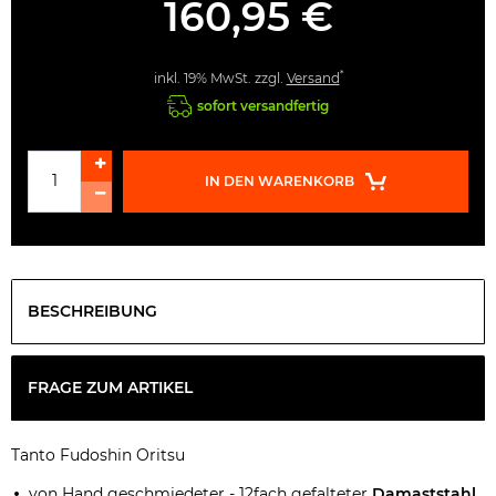
160,95 €
*
inkl. 19% MwSt. zzgl.
Versand
sofort versandfertig
IN DEN WARENKORB
BESCHREIBUNG
FRAGE ZUM ARTIKEL
Tanto Fudoshin Oritsu
von Hand geschmiedeter - 12fach gefalteter
Damaststahl