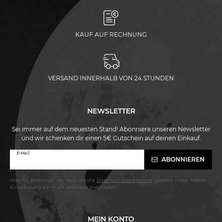
KAUF AUF RECHNUNG
VERSAND INNERHALB VON 24 STUNDEN
NEWSLETTER
Sei immer auf dem neuesten Stand! Abonniere unseren Newsletter
und wir schenken dir einen 5€ Gutschein auf deinen Einkauf.
Newsletter
E-Mail
ABONNIEREN
Honig
Hiermit bestätige ich, dass ich die
Daten­schutz­erklärung
gelesen habe. Meine
Einwilligung kann ich jederzeit widerrufen.
MEIN KONTO