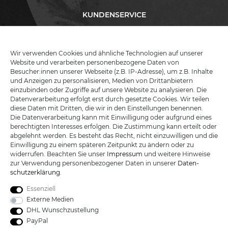
KUNDENSERVICE
INFORMATIONEN
Wir verwenden Cookies und ähnliche Technologien auf unserer
Website und verarbeiten personenbezogene Daten von
Besucher:innen unserer Webseite (z.B. IP-Adresse), um z.B. Inhalte
KATANA-LAND
und Anzeigen zu personalisieren, Medien von Drittanbietern
einzubinden oder Zugriffe auf unsere Website zu analysieren. Die
Datenverarbeitung erfolgt erst durch gesetzte Cookies. Wir teilen
R.B. Trading GmbH
diese Daten mit Dritten, die wir in den Einstellungen benennen.
Lutzweg 2a
Die Datenverarbeitung kann mit Einwilligung oder aufgrund eines
D - 04910 Elsterwerda
berechtigten Interesses erfolgen. Die Zustimmung kann erteilt oder
Hotline:
+49 (0) 3533487781
abgelehnt werden. Es besteht das Recht, nicht einzuwilligen und die
Technik:
+49 (0) 3533487440
Einwilligung zu einem späteren Zeitpunkt zu ändern oder zu
Mail:
info@katana-land.de
widerrufen. Beachten Sie unser
Impressum
und weitere Hinweise
zur Verwendung personenbezogener Daten in unserer
Daten­
schutz­erklärung
.
Essenziell
Externe Medien
DHL Wunschzustellung
PayPal