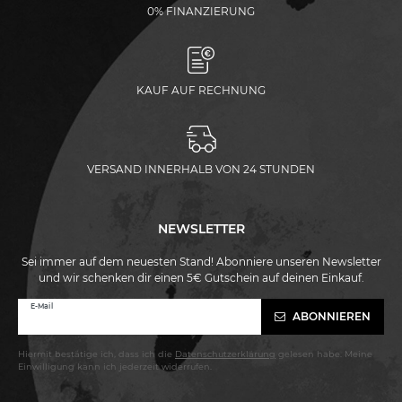
0% FINANZIERUNG
KAUF AUF RECHNUNG
VERSAND INNERHALB VON 24 STUNDEN
NEWSLETTER
Sei immer auf dem neuesten Stand! Abonniere unseren Newsletter
und wir schenken dir einen 5€ Gutschein auf deinen Einkauf.
Newsletter
E-Mail
ABONNIEREN
Honig
Hiermit bestätige ich, dass ich die
Daten­schutz­erklärung
gelesen habe. Meine
Einwilligung kann ich jederzeit widerrufen.