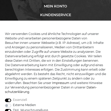
MEIN KONTO
KUNDENSERVICE
INFORMATIONEN
Wir verwenden Cookies und ähnliche Technologien auf unserer
Website und verarbeiten personenbezogene Daten von
Besucher:innen unserer Webseite (z.B. IP-Adresse), um z.B. Inhalte
KATANA-LAND
und Anzeigen zu personalisieren, Medien von Drittanbietern
einzubinden oder Zugriffe auf unsere Website zu analysieren. Die
Datenverarbeitung erfolgt erst durch gesetzte Cookies. Wir teilen
R.B. Trading GmbH
diese Daten mit Dritten, die wir in den Einstellungen benennen.
Lutzweg 2a
Die Datenverarbeitung kann mit Einwilligung oder aufgrund eines
D - 04910 Elsterwerda
berechtigten Interesses erfolgen. Die Zustimmung kann erteilt oder
Hotline:
+49 (0) 3533487781
abgelehnt werden. Es besteht das Recht, nicht einzuwilligen und die
Technik:
+49 (0) 3533487440
Einwilligung zu einem späteren Zeitpunkt zu ändern oder zu
Mail:
info@katana-land.de
widerrufen. Beachten Sie unser
Impressum
und weitere Hinweise
zur Verwendung personenbezogener Daten in unserer
Daten­
schutz­erklärung
.
Essenziell
Externe Medien
DHL Wunschzustellung