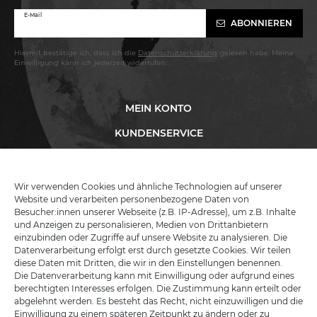
Newsletter
E-Mail
ABONNIEREN
Honig
Hiermit bestätige ich, dass ich die
Daten­schutz­erklärung
gelesen habe. Meine
Einwilligung kann ich jederzeit widerrufen.
MEIN KONTO
KUNDENSERVICE
INFORMATIONEN
Wir verwenden Cookies und ähnliche Technologien auf unserer
Website und verarbeiten personenbezogene Daten von
Besucher:innen unserer Webseite (z.B. IP-Adresse), um z.B. Inhalte
KATANA-LAND
und Anzeigen zu personalisieren, Medien von Drittanbietern
einzubinden oder Zugriffe auf unsere Website zu analysieren. Die
Datenverarbeitung erfolgt erst durch gesetzte Cookies. Wir teilen
R.B. Trading GmbH
diese Daten mit Dritten, die wir in den Einstellungen benennen.
Lutzweg 2a
Die Datenverarbeitung kann mit Einwilligung oder aufgrund eines
D - 04910 Elsterwerda
berechtigten Interesses erfolgen. Die Zustimmung kann erteilt oder
Hotline:
+49 (0) 3533487781
abgelehnt werden. Es besteht das Recht, nicht einzuwilligen und die
Technik:
+49 (0) 3533487440
Einwilligung zu einem späteren Zeitpunkt zu ändern oder zu