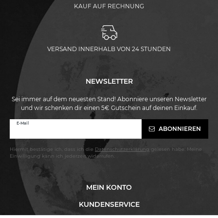
KAUF AUF RECHNUNG
VERSAND INNERHALB VON 24 STUNDEN
NEWSLETTER
Sei immer auf dem neuesten Stand! Abonniere unseren Newsletter
und wir schenken dir einen 5€ Gutschein auf deinen Einkauf.
Newsletter
E-Mail
ABONNIEREN
Honig
Hiermit bestätige ich, dass ich die
Daten­schutz­erklärung
gelesen habe. Meine
Einwilligung kann ich jederzeit widerrufen.
MEIN KONTO
KUNDENSERVICE