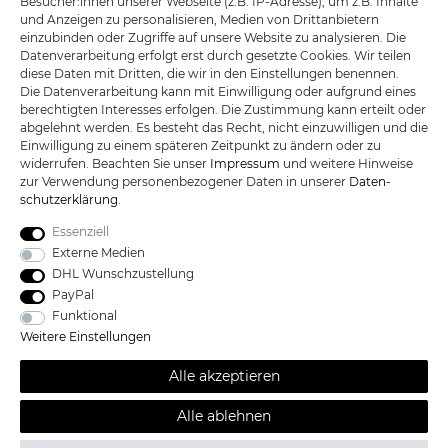
Besucher:innen unserer Webseite (z.B. IP-Adresse), um z.B. Inhalte
und Anzeigen zu personalisieren, Medien von Drittanbietern
einzubinden oder Zugriffe auf unsere Website zu analysieren. Die
R.B. Trading GmbH
Datenverarbeitung erfolgt erst durch gesetzte Cookies. Wir teilen
Lutzweg 2a
diese Daten mit Dritten, die wir in den Einstellungen benennen.
D - 04910 Elsterwerda
Die Datenverarbeitung kann mit Einwilligung oder aufgrund eines
Hotline:
+49 (0) 3533487781
berechtigten Interesses erfolgen. Die Zustimmung kann erteilt oder
Technik:
+49 (0) 3533487440
abgelehnt werden. Es besteht das Recht, nicht einzuwilligen und die
Mail:
info@katana-land.de
Einwilligung zu einem späteren Zeitpunkt zu ändern oder zu
widerrufen. Beachten Sie unser
Impressum
und weitere Hinweise
zur Verwendung personenbezogener Daten in unserer
Daten­
schutz­erklärung
.
Essenziell
Externe Medien
DHL Wunschzustellung
PayPal
Funktional
Weitere Einstellungen
Alle akzeptieren
Alle Preise sind inkl. der gesetzlichen Mehrwertsteuer und zzgl.
*
Versandkosten /
Kostenloser Versand ab 100 Euro Bestellwert nur
Alle ablehnen
innerhalb Deutschlands.© 2019 Katana-Land / Alle Rechte
vorbehalten.