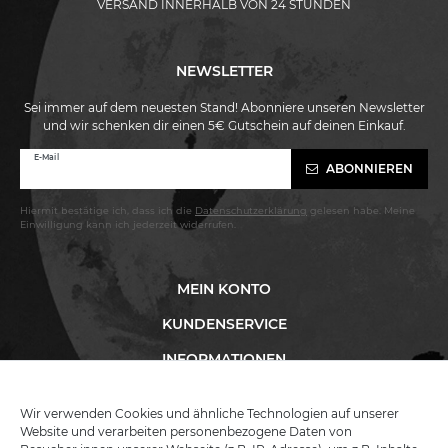
VERSAND INNERHALB VON 24 STUNDEN
NEWSLETTER
Sei immer auf dem neuesten Stand! Abonniere unseren Newsletter
und wir schenken dir einen 5€ Gutschein auf deinen Einkauf.
Newsletter
E-Mail
ABONNIEREN
Honig
Hiermit bestätige ich, dass ich die
Daten­schutz­erklärung
gelesen habe. Meine
Einwilligung kann ich jederzeit widerrufen.
MEIN KONTO
KUNDENSERVICE
INFORMATIONEN
Wir verwenden Cookies und ähnliche Technologien auf unserer
Website und verarbeiten personenbezogene Daten von
KATANA-LAND